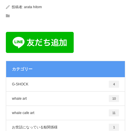
投稿者:
arata hitom
カテゴリー
G-SHOCK
4
whale art
10
whale cafe art
11
お世話になっている鯨関係様
1