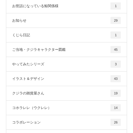
お世話になっている鯨関係様
1
お知らせ
29
くじら日記
1
ご当地・クジラキャラクター図鑑
45
やってみたシリーズ
3
イラスト＆デザイン
43
クジラの雑貨屋さん
19
コホラレレ（ウクレレ）
14
コラボレーション
26