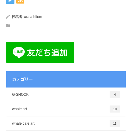
投稿者:
arata hitom
カテゴリー
G-SHOCK
4
whale art
10
whale cafe art
11