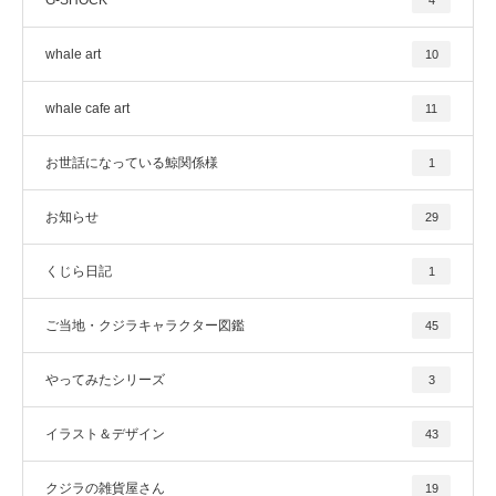
G-SHOCK
4
whale art
10
whale cafe art
11
お世話になっている鯨関係様
1
お知らせ
29
くじら日記
1
ご当地・クジラキャラクター図鑑
45
やってみたシリーズ
3
イラスト＆デザイン
43
クジラの雑貨屋さん
19