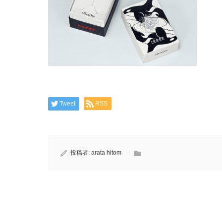
Tweet
RSS
投稿者:
arata hitom