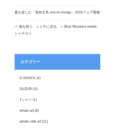
夏を楽しむ「海色文具 umi-iro bungu」2026フェア開催
― 海を想う、シャチに沼る。― Blue Wonders meets
シャチカツ
カテゴリー
G-SHOCK
(4)
SUZURI
(3)
Tシャツ
(1)
whale art
(9)
whale cafe art
(11)