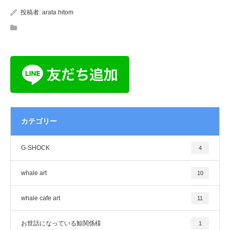
投稿者:
arata hitom
カテゴリー
G-SHOCK
4
whale art
10
whale cafe art
11
お世話になっている鯨関係様
1