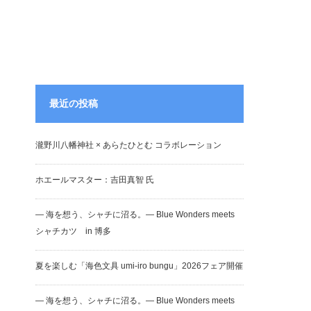
最近の投稿
瀧野川八幡神社 × あらたひとむ コラボレーション
ホエールマスター：吉田真智 氏
― 海を想う、シャチに沼る。― Blue Wonders meets
シャチカツ in 博多
夏を楽しむ「海色文具 umi-iro bungu」2026フェア開催
― 海を想う、シャチに沼る。― Blue Wonders meets