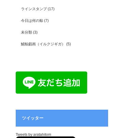
ラインスタンプ
(17)
今日は何の鯨
(7)
未分類
(3)
鯆鯨戯画（イルクジギガ）
(5)
ツイッター
Tweets by aratahitom