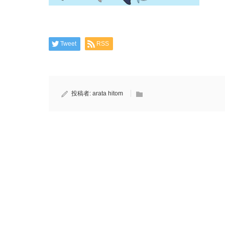
Tweet
RSS
投稿者:
arata hitom