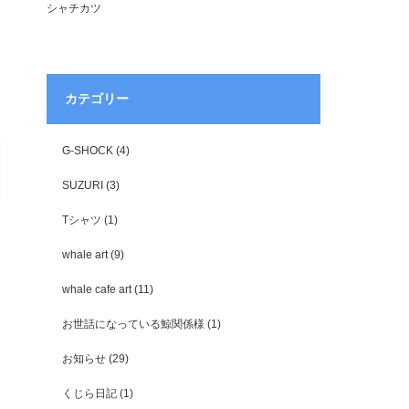
シャチカツ
カテゴリー
G-SHOCK
(4)
SUZURI
(3)
Tシャツ
(1)
whale art
(9)
whale cafe art
(11)
お世話になっている鯨関係様
(1)
お知らせ
(29)
くじら日記
(1)