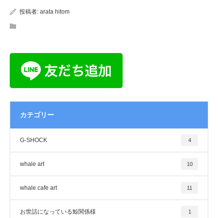
投稿者:
arata hitom
カテゴリー
G-SHOCK
4
whale art
10
whale cafe art
11
お世話になっている鯨関係様
1