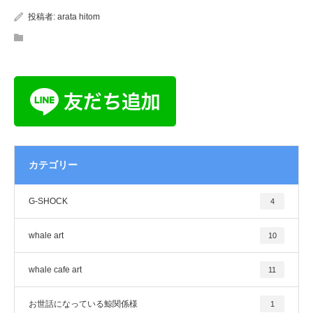
投稿者:
arata hitom
カテゴリー
G-SHOCK
4
whale art
10
whale cafe art
11
お世話になっている鯨関係様
1