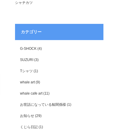
シャチカツ
カテゴリー
G-SHOCK
(4)
SUZURI
(3)
Tシャツ
(1)
whale art
(9)
whale cafe art
(11)
お世話になっている鯨関係様
(1)
お知らせ
(29)
くじら日記
(1)