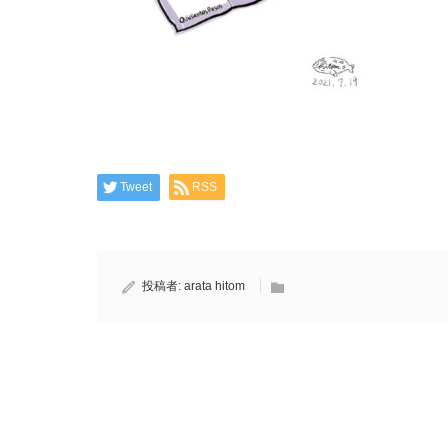
Tweet
RSS
投稿者:
arata hitom