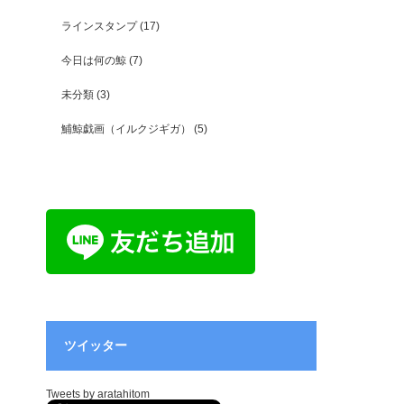
ラインスタンプ
(17)
今日は何の鯨
(7)
未分類
(3)
鯆鯨戯画（イルクジギガ）
(5)
ツイッター
Tweets by aratahitom