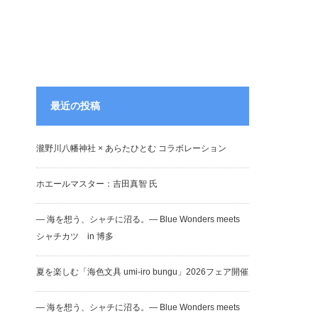
最近の投稿
瀧野川八幡神社 × あらたひとむ コラボレーション
ホエールマスター：吉田真智 氏
― 海を想う、シャチに沼る。― Blue Wonders meets
シャチカツ in 博多
夏を楽しむ「海色文具 umi-iro bungu」2026フェア開催
― 海を想う、シャチに沼る。― Blue Wonders meets