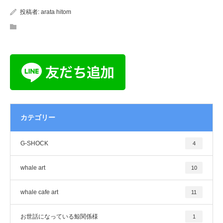
投稿者:
arata hitom
カテゴリー
G-SHOCK
4
whale art
10
whale cafe art
11
お世話になっている鯨関係様
1