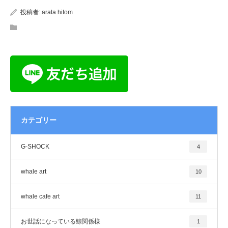
投稿者:
arata hitom
カテゴリー
G-SHOCK
4
whale art
10
whale cafe art
11
お世話になっている鯨関係様
1