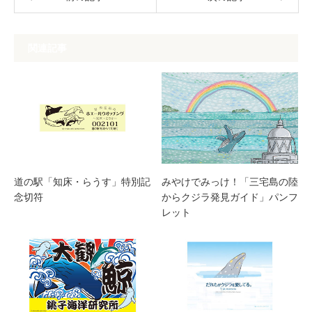
関連記事
道の駅「知床・らうす」特別記
みやけでみっけ！「三宅島の陸
念切符
からクジラ発見ガイド」パンフ
レット