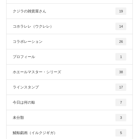
クジラの雑貨屋さん
19
コホラレレ（ウクレレ）
14
コラボレーション
26
プロフィール
1
ホエールマスター・シリーズ
38
ラインスタンプ
17
今日は何の鯨
7
未分類
3
鯆鯨戯画（イルクジギガ）
5