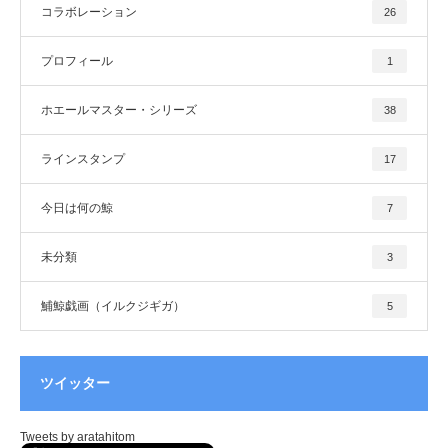
コラボレーション
26
プロフィール
1
ホエールマスター・シリーズ
38
ラインスタンプ
17
今日は何の鯨
7
未分類
3
鯆鯨戯画（イルクジギガ）
5
ツイッター
Tweets by aratahitom