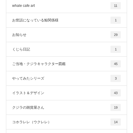
whale cafe art
11
お世話になっている鯨関係様
1
お知らせ
29
くじら日記
1
ご当地・クジラキャラクター図鑑
45
やってみたシリーズ
3
イラスト＆デザイン
43
クジラの雑貨屋さん
19
コホラレレ（ウクレレ）
14