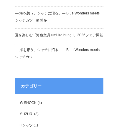
― 海を想う、シャチに沼る。― Blue Wonders meets
シャチカツ in 博多
夏を楽しむ「海色文具 umi-iro bungu」2026フェア開催
― 海を想う、シャチに沼る。― Blue Wonders meets
シャチカツ
カテゴリー
G-SHOCK
(4)
SUZURI
(3)
Tシャツ
(1)