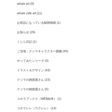
whale art
(9)
whale cafe art
(11)
お世話になっている鯨関係様
(1)
お知らせ
(29)
くじら日記
(1)
ご当地・クジラキャラクター図鑑
(45)
やってみたシリーズ
(3)
イラスト＆デザイン
(43)
クジラの雑貨屋さん
(15)
クジラの雑貨屋さん
(5)
コホラブックス（WEB絵本）
(1)
コホラレレ（ウクレレ）
(14)