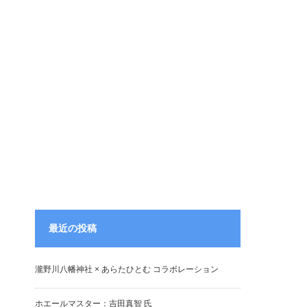
最近の投稿
瀧野川八幡神社 × あらたひとむ コラボレーション
ホエールマスター：吉田真智 氏