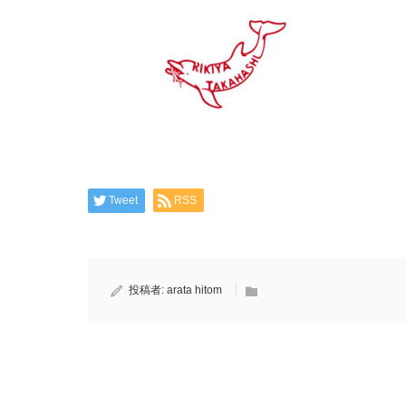
Tweet
RSS
投稿者:
arata hitom