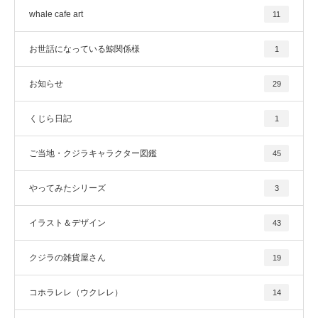
whale cafe art
11
お世話になっている鯨関係様
1
お知らせ
29
くじら日記
1
ご当地・クジラキャラクター図鑑
45
やってみたシリーズ
3
イラスト＆デザイン
43
クジラの雑貨屋さん
19
コホラレレ（ウクレレ）
14