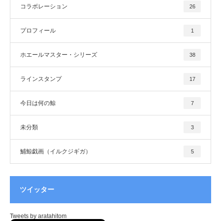
コラボレーション
26
プロフィール
1
ホエールマスター・シリーズ
38
ラインスタンプ
17
今日は何の鯨
7
未分類
3
鯆鯨戯画（イルクジギガ）
5
ツイッター
Tweets by aratahitom