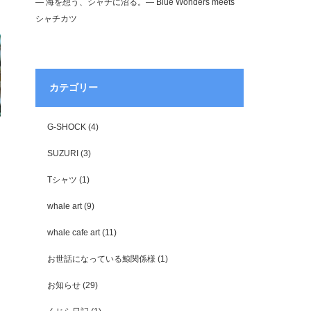
― 海を想う、シャチに沼る。― Blue Wonders meets
シャチカツ
カテゴリー
G-SHOCK
(4)
SUZURI
(3)
Tシャツ
(1)
whale art
(9)
whale cafe art
(11)
お世話になっている鯨関係様
(1)
お知らせ
(29)