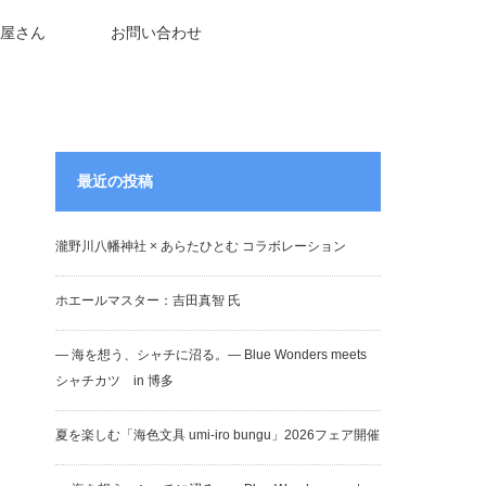
屋さん
お問い合わせ
最近の投稿
瀧野川八幡神社 × あらたひとむ コラボレーション
ホエールマスター：吉田真智 氏
― 海を想う、シャチに沼る。― Blue Wonders meets
シャチカツ in 博多
夏を楽しむ「海色文具 umi-iro bungu」2026フェア開催