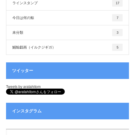
ラインスタンプ
17
今日は何の鯨
7
未分類
3
鯆鯨戯画（イルクジギガ）
5
ツイッター
Tweets by aratahitom
インスタグラム