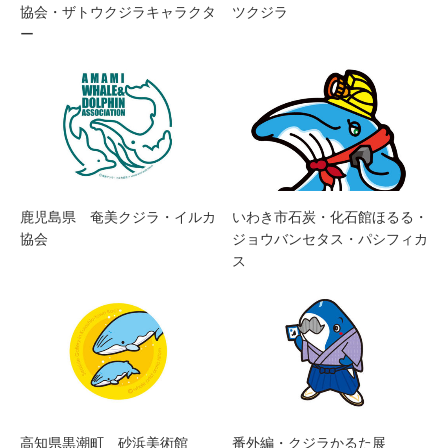
協会・ザトウクジラキャラクタ
ツクジラ
ー
鹿児島県 奄美クジラ・イルカ
いわき市石炭・化石館ほるる・
協会
ジョウバンセタス・パシフィカ
ス
高知県黒潮町 砂浜美術館
番外編・クジラかるた展