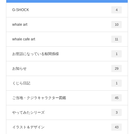
G-SHOCK
4
whale art
10
whale cafe art
11
お世話になっている鯨関係様
1
お知らせ
29
くじら日記
1
ご当地・クジラキャラクター図鑑
45
やってみたシリーズ
3
イラスト＆デザイン
43