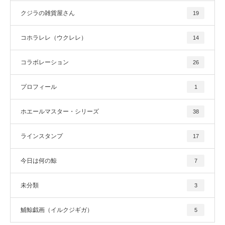
クジラの雑貨屋さん
19
コホラレレ（ウクレレ）
14
コラボレーション
26
プロフィール
1
ホエールマスター・シリーズ
38
ラインスタンプ
17
今日は何の鯨
7
未分類
3
鯆鯨戯画（イルクジギガ）
5